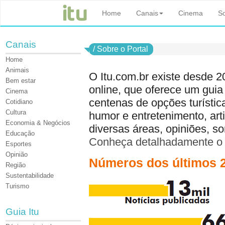
Home
Canais
Cinema
So
Canais
/
Sobre o Portal
Home
Animais
O Itu.com.br existe desde 2
Bem estar
online, que oferece um guia
Cinema
centenas de opções turística
Cotidiano
Cultura
humor e entretenimento, art
Economia & Negócios
diversas áreas, opiniões, sor
Educação
Conheça detalhadamente o 
Esportes
Opinião
Números dos últimos 2
Região
Sustentabilidade
Turismo
Guia Itu