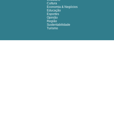
Cultura
Economia & Negócios
Educação
Esportes
Opinião
Região
Sustentabilidade
Turismo