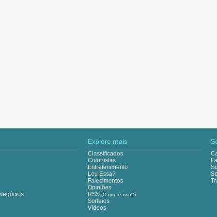
Explore mais
S
Classificados
Ca
Colunistas
Fa
Entretenimento
So
Leu Essa?
So
Falecimentos
Tr
Opiniões
Negócios
RSS
(O que é isso?)
Sorteios
Vídeos