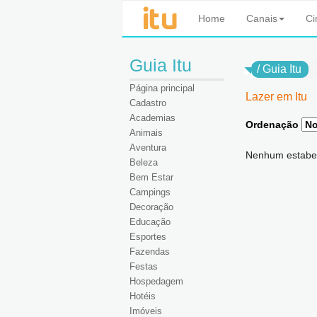
Home
Canais
C
Guia Itu
/
Guia Itu
Página principal
Lazer em Itu
Cadastro
Academias
Ordenação
Animais
Aventura
Nenhum estabe
Beleza
Bem Estar
Campings
Decoração
Educação
Esportes
Fazendas
Festas
Hospedagem
Hotéis
Imóveis