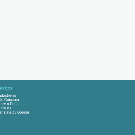
erviços
dastre-se
le Conosco
bre o Portal
bre Itu
anslate by Google