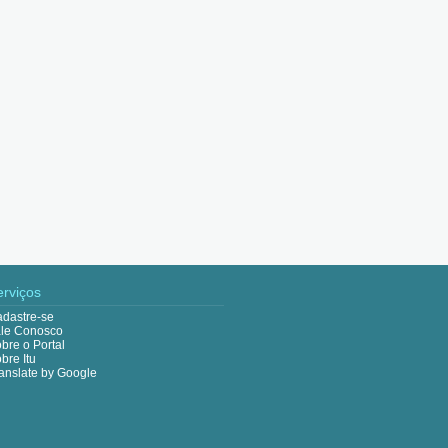
erviços
dastre-se
le Conosco
bre o Portal
bre Itu
anslate by Google