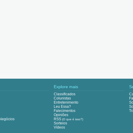
Explore mais
S
Classificados
Ca
Colunistas
Fa
Entretenimento
So
Leu Essa?
So
Falecimentos
Tr
Opiniões
Negócios
RSS
(O que é isso?)
Sorteios
Vídeos