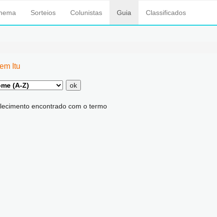
inema
Sorteios
Colunistas
Guia
Classificados
m Itu
ok
ecimento encontrado com o termo