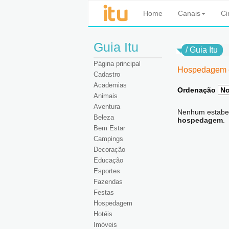
Home
Canais
C
Guia Itu
/
Guia Itu
Página principal
Hospedagem e
Cadastro
Academias
Ordenação
Animais
Aventura
Nenhum estabel
Beleza
hospedagem
.
Bem Estar
Campings
Decoração
Educação
Esportes
Fazendas
Festas
Hospedagem
Hotéis
Imóveis