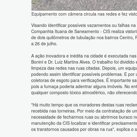
Equipamento com câmera circula nas redes e fez visto
Visando identificar possíveis vazamentos ou falhas na
Companhia Ituana de Saneamento - CIS realiza vistoria
de dois quilômetros de tubulação nos bairros Centro,
a 26 de julho.
A ação inovadora e inédita na cidade é executada nas
Bonini e Dr. Luiz Martins Alves. O trabalho foi dividid
limpeza das redes nas ruas citadas. Depois, um equi
podendo assim identificar possíveis problemas. E por 
coletoras de esgoto para verificações. É importante s
pois a fumaça poderia adentrar alguns imóveis. No en
qualquer composto tóxico atmosférico, não oferecend
"Há muito tempo que os moradores destas ruas recla
recebida nas torneiras. Por meio da contratação de u
necessidade de fecharmos ruas ou abrirmos buraco no
manutenção da CIS localizar e identificar precisament
os transtornos causados por obras na rua", explica o