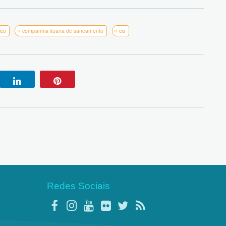
ico
companhia ituana de saneamento
cis
Redes Sociais