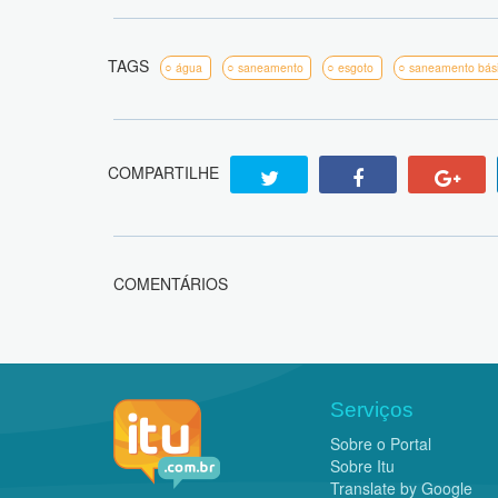
TAGS
água
saneamento
esgoto
saneamento bás
COMPARTILHE
COMENTÁRIOS
Serviços
Sobre o Portal
Sobre Itu
Translate by Google