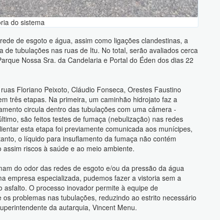
ria do sistema
 rede de esgoto e água, assim como ligações clandestinas, a
 de tubulações nas ruas de Itu. No total, serão avaliados cerca
 Parque Nossa Sra. da Candelaria e Portal do Éden dos dias 22
 ruas Floriano Peixoto, Cláudio Fonseca, Orestes Faustino
o em três etapas. Na primeira, um caminhão hidrojato faz a
pamento circula dentro das tubulações com uma câmera -
último, são feitos testes de fumaça (nebulização) nas redes
alientar esta etapa foi previamente comunicada aos munícipes,
tanto, o líquido para insuflamento da fumaça não contém
o assim riscos à saúde e ao meio ambiente.
mam do odor das redes de esgoto e/ou da pressão da água
ma empresa especializada, pudemos fazer a vistoria sem a
 asfalto. O processo inovador permite à equipe de
e os problemas nas tubulações, reduzindo ao estrito necessário
 superintendente da autarquia, Vincent Menu.