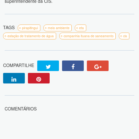
superintendente da CIS.
TAGS
pirapitingui
meio ambiente
eta
estação de tratamento de água
companhia ituana de saneamento
cis
COMPARTILHE
COMENTÁRIOS