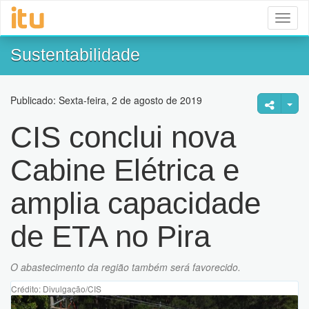
Toggl
naviga
Sustentabilidade
Publicado: Sexta-feira, 2 de agosto de 2019
CIS conclui nova
Cabine Elétrica e
amplia capacidade
de ETA no Pira
O abastecimento da região também será favorecido.
Crédito: Divulgação/CIS