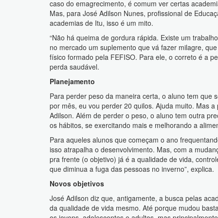
caso do emagrecimento, é comum ver certas academi
Mas, para José Adilson Nunes, profissional de Educa
academias de Itu, isso é um mito.
“Não há queima de gordura rápida. Existe um trabalh
no mercado um suplemento que vá fazer milagre, que
físico formado pela FEFISO. Para ele, o correto é a p
perda saudável.
Planejamento
Para perder peso da maneira certa, o aluno tem que se
por mês, eu vou perder 20 quilos. Ajuda muito. Mas 
Adilson. Além de perder o peso, o aluno tem outra pr
os hábitos, se exercitando mais e melhorando a alime
Para aqueles alunos que começam o ano frequentando
isso atrapalha o desenvolvimento. Mas, com a mudança
pra frente (o objetivo) já é a qualidade de vida, contro
que diminua a fuga das pessoas no inverno”, explica.
Novos objetivos
José Adilson diz que, antigamente, a busca pelas acad
da qualidade de vida mesmo. Até porque mudou bastan
os jovens, adolescentes e adultos, mas principalment