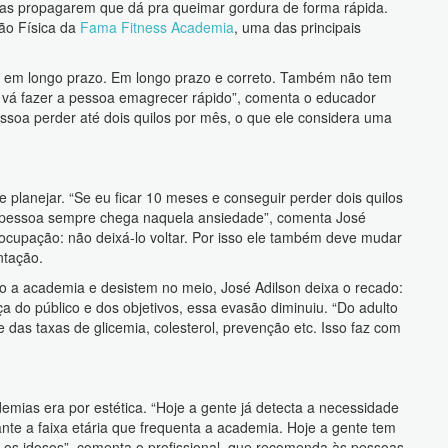
as propagarem que dá pra queimar gordura de forma rápida.
ção Física da
Fama Fitness Academia
, uma das principais
o em longo prazo. Em longo prazo e correto. Também não tem
 vá fazer a pessoa emagrecer rápido”, comenta o educador
essoa perder até dois quilos por mês, o que ele considera uma
 planejar. “Se eu ficar 10 meses e conseguir perder dois quilos
a pessoa sempre chega naquela ansiedade”, comenta José
eocupação: não deixá-lo voltar. Por isso ele também deve mudar
ntação.
 a academia e desistem no meio, José Adilson deixa o recado:
 do público e dos objetivos, essa evasão diminuiu. “Do adulto
le das taxas de glicemia, colesterol, prevenção etc. Isso faz com
emias era por estética. “Hoje a gente já detecta a necessidade
te a faixa etária que frequenta a academia. Hoje a gente tem
e os idosos”, comenta o profissional, que recomenda às pessoas