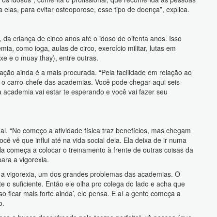
 elas, para evitar osteoporose, esse tipo de doença”, explica.
da criança de cinco anos até o idoso de oitenta anos. Isso
a, como ioga, aulas de circo, exercício militar, lutas em
xe e o muay thay), entre outras.
ção ainda é a mais procurada. “Pela facilidade em relação ao
é o carro-chefe das academias. Você pode chegar aqui seis
academia vai estar te esperando e você vai fazer seu
. “No começo a atividade física traz benefícios, mas chegam
 vê que influi até na vida social dela. Ela deixa de ir numa
Ela começa a colocar o treinamento à frente de outras coisas da
ara a vigorexia.
 é a vigorexia, um dos grandes problemas das academias. O
e o suficiente. Então ele olha pro colega do lado e acha que
iso ficar mais forte ainda’, ele pensa. E aí a gente começa a
o.