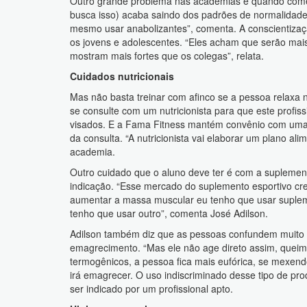
Outro grande problema nas academias é quando começ
busca isso) acaba saindo dos padrões de normalidad
mesmo usar anabolizantes”, comenta. A conscientizaçã
os jovens e adolescentes. “Eles acham que serão mai
mostram mais fortes que os colegas”, relata.
Cuidados nutricionais
Mas não basta treinar com afinco se a pessoa relaxa 
se consulte com um nutricionista para que este profiss
visados. E a Fama Fitness mantém convênio com uma n
da consulta. “A nutricionista vai elaborar um plano alim
academia.
Outro cuidado que o aluno deve ter é com a suplement
indicação. “Esse mercado do suplemento esportivo cre
aumentar a massa muscular eu tenho que usar supleme
tenho que usar outro”, comenta José Adilson.
Adilson também diz que as pessoas confundem muito 
emagrecimento. “Mas ele não age direto assim, queiman
termogênicos, a pessoa fica mais eufórica, se mexend
irá emagrecer. O uso indiscriminado desse tipo de p
ser indicado por um profissional apto.