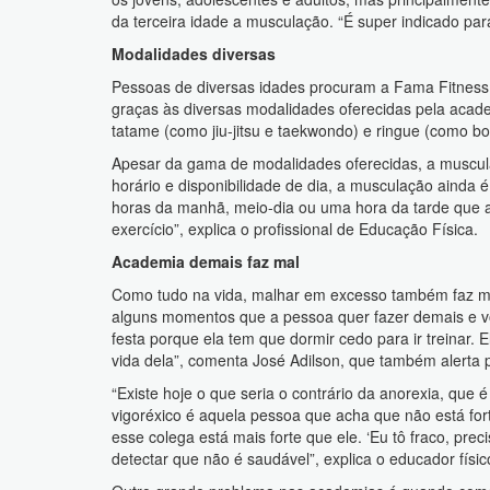
da terceira idade a musculação. “É super indicado para
Modalidades diversas
Pessoas de diversas idades procuram a Fama Fitness, 
graças às diversas modalidades oferecidas pela academi
tatame (como jiu-jitsu e taekwondo) e ringue (como bo
Apesar da gama de modalidades oferecidas, a muscula
horário e disponibilidade de dia, a musculação ainda 
horas da manhã, meio-dia ou uma hora da tarde que a 
exercício”, explica o profissional de Educação Física.
Academia demais faz mal
Como tudo na vida, malhar em excesso também faz mal
alguns momentos que a pessoa quer fazer demais e você
festa porque ela tem que dormir cedo para ir treinar. 
vida dela”, comenta José Adilson, que também alerta p
“Existe hoje o que seria o contrário da anorexia, que
vigoréxico é aquela pessoa que acha que não está fort
esse colega está mais forte que ele. ‘Eu tô fraco, prec
detectar que não é saudável”, explica o educador físic