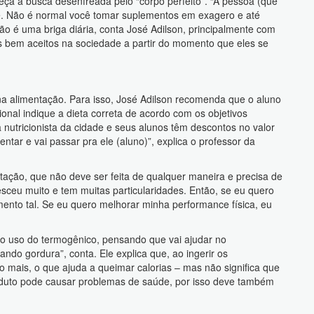
a a busca desenfreada pelo “corpo perfeito”. “A pessoa (que
e. Não é normal você tomar suplementos em exagero e até
o é uma briga diária, conta José Adilson, principalmente com
s bem aceitos na sociedade a partir do momento que eles se
na alimentação. Para isso, José Adilson recomenda que o aluno
ional indique a dieta correta de acordo com os objetivos
utricionista da cidade e seus alunos têm descontos no valor
entar e vai passar pra ele (aluno)”, explica o professor da
ação, que não deve ser feita de qualquer maneira e precisa de
sceu muito e tem muitas particularidades. Então, se eu quero
nto tal. Se eu quero melhorar minha performance física, eu
o uso do termogênico, pensando que vai ajudar no
do gordura”, conta. Ele explica que, ao ingerir os
o mais, o que ajuda a queimar calorias – mas não significa que
roduto pode causar problemas de saúde, por isso deve também