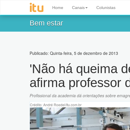
Home
Canais
Colunistas
Bem estar
Publicado: Quinta-feira, 5 de dezembro de 2013
'Não há queima de
afirma professor
Profissional da academia dá orientações sobre emagr
Crédito: André Roedel/Itu.com.br