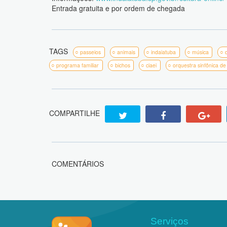
Entrada gratuita e por ordem de chegada
TAGS
passeios
animais
indaiatuba
música
programa familiar
bichos
ciaei
orquestra sinfônica de
COMPARTILHE
COMENTÁRIOS
Serviços