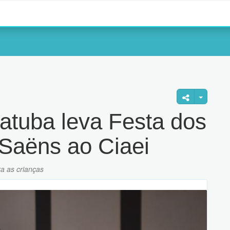
iatuba leva Festa dos
-Saëns ao Ciaei
a as crianças