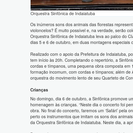
Orquestra Sinfônica de Indaiatuba
Os inúmeros sons dos animais das florestas representad
violoncelos? É muito possível e, na verdade, serão co
Orquestra Sinfônica de Indaiatuba leva ao palco do C
dias 5 e 6 de outubro, em duas montagens especiais 
Realizado com o apoio da Prefeitura de Indaiatuba, p
tem início às 20h. Completando o repertório, a Sinfôn
cordas e tímpanos, uma pequena obra composta em 1
formação incomum, com cordas e tímpanos; além de A
orquestra do movimento lento de seu Quarteto de Cor
Crianças
No domingo, dia 6 de outubro, a Sinfônica promove u
homenagem às crianças. “Neste dia o concerto foi pe
obra. No final do concerto, faremos um ‘Safári’ pela
perto os instrumentos que imitam os sons dos animais”,
da Orquestra Sinfônica de Indaiatuba. Neste dia, a a