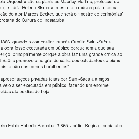
la Orquestra são os pianistas Mauricy Martins, professor de
s), e Lúcia Helena Bismara, mestre em música pela mesma
pação do ator Marcos Becker, que será o “mestre de cerimônias”
retaria de Cultura de Indaiatuba.
 1886, quando o compositor francês Camille Saint-Saëns
e a obra fosse executada em público porque temia que sua
rigo, principalmente porque a obra faz uma grande crítica ao
aint-Saëns promove uma grande sátira aos estudantes de piano,
ais, e não dos menos barulhentos”.
 apresentações privadas feitas por Saint-Saës a amigos
a veio a ser executada em público, fazendo um enorme
idas até os dias de hoje.
eiro Fábio Roberto Barnabé, 3,665, Jardim Regina, Indaiatuba