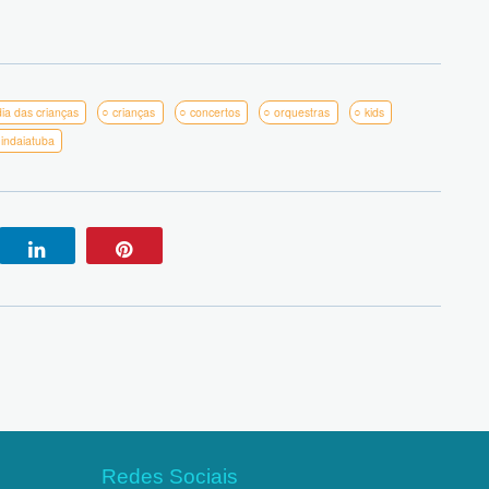
dia das crianças
crianças
concertos
orquestras
kids
 indaiatuba
Redes Sociais