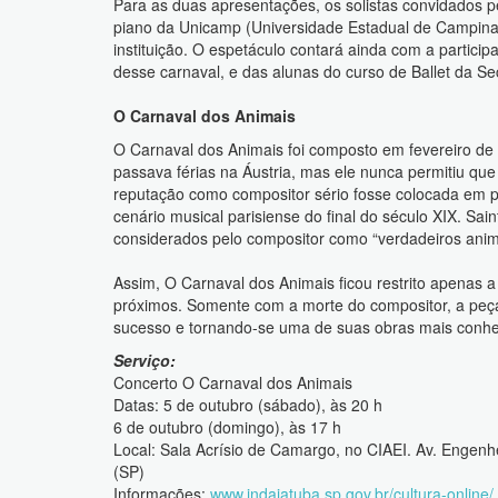
Para as duas apresentações, os solistas convidados pe
piano da Unicamp (Universidade Estadual de Campina
instituição. O espetáculo contará ainda com a partici
desse carnaval, e das alunas do curso de Ballet da Sec
O Carnaval dos Animais
O Carnaval dos Animais foi composto em fevereiro de
passava férias na Áustria, mas ele nunca permitiu qu
reputação como compositor sério fosse colocada em pe
cenário musical parisiense do final do século XIX. S
considerados pelo compositor como “verdadeiros anim
Assim, O Carnaval dos Animais ficou restrito apenas a
próximos. Somente com a morte do compositor, a peç
sucesso e tornando-se uma de suas obras mais conhec
Serviço:
Concerto O Carnaval dos Animais
Datas: 5 de outubro (sábado), às 20 h
6 de outubro (domingo), às 17 h
Local: Sala Acrísio de Camargo, no CIAEI. Av. Engenh
(SP)
Informações:
www.indaiatuba.sp.gov.br/cultura-online/