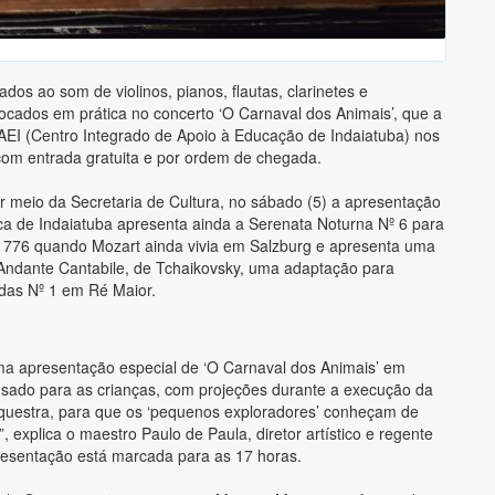
os ao som de violinos, pianos, flautas, clarinetes e
locados em prática no concerto ‘O Carnaval dos Animais’, que a
IAEI (Centro Integrado de Apoio à Educação de Indaiatuba) nos
com entrada gratuita e por ordem de chegada.
or meio da Secretaria de Cultura, no sábado (5) a apresentação
ica de Indaiatuba apresenta ainda a Serenata Noturna Nº 6 para
776 quando Mozart ainda vivia em Salzburg e apresenta uma
ndante Cantabile, de Tchaikovsky, uma adaptação para
das Nº 1 em Ré Maior.
ma apresentação especial de ‘O Carnaval dos Animais’ em
nsado para as crianças, com projeções durante a execução da
 orquestra, para que os ‘pequenos exploradores’ conheçam de
 explica o maestro Paulo de Paula, diretor artístico e regente
presentação está marcada para as 17 horas.