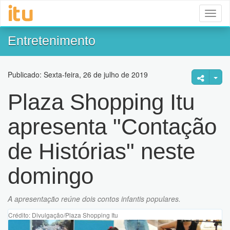
Toggl
naviga
Entretenimento
Publicado: Sexta-feira, 26 de julho de 2019
Plaza Shopping Itu
apresenta "Contação
de Histórias" neste
domingo
A apresentação reúne dois contos infantis populares.
Crédito: Divulgação/Plaza Shopping Itu