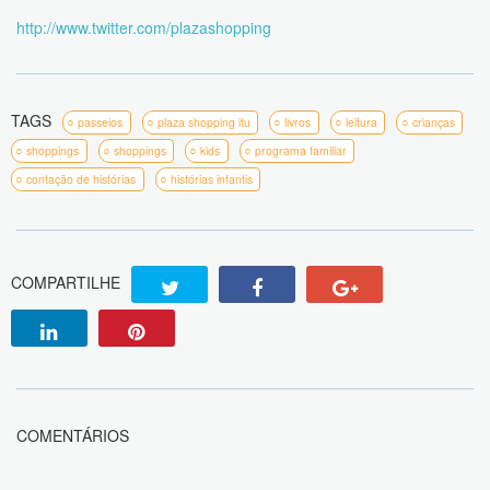
http://www.twitter.com/plazashopping
TAGS
passeios
plaza shopping itu
livros
leitura
crianças
shoppings
shoppings
kids
programa familiar
contação de histórias
histórias infantis
COMPARTILHE
COMENTÁRIOS