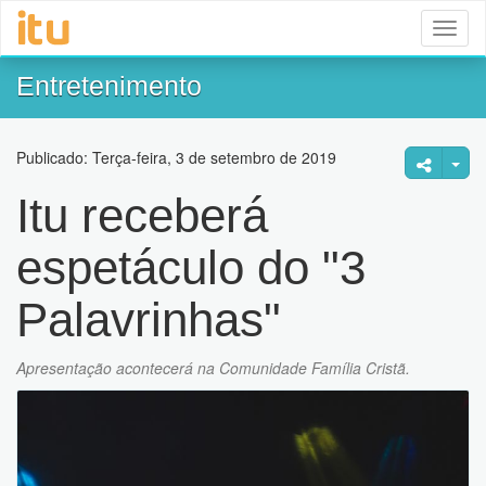
Toggl
naviga
Entretenimento
Publicado: Terça-feira, 3 de setembro de 2019
Itu receberá
espetáculo do "3
Palavrinhas"
Apresentação acontecerá na Comunidade Família Cristã.