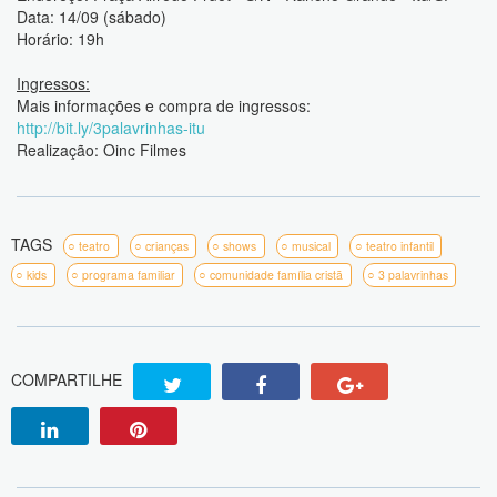
Data: 14/09 (sábado)
Horário: 19h
Ingressos:
Mais informações e compra de ingressos:
http://bit.ly/3palavrinhas-itu
Realização: Oinc Filmes
TAGS
teatro
crianças
shows
musical
teatro infantil
kids
programa familiar
comunidade família cristã
3 palavrinhas
COMPARTILHE