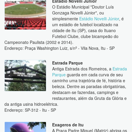
Estádio Novelli Júnior
O Estádio Municipal "Doutor Luís
Gonzaga Novelli Júnior", ou
simplesmente
Estádio Novelli Júnior
, é
um estádio de futebol localizado na
cidade de Itu (SP), casa do Ituano
Futebol Clube, clube bicampeão do
Campeonato Paulista (2002 e 2014).
Endereço: Praça Washington Luiz, s/nº - Vila Nova, Itu - SP
Estrada Parque
Antiga Estrada dos Romeiros, a
Estrada
Parque
guarda em cada curva de seu
caminho uma trajetória de fé, história e
beleza. Dentre as paradas obrigatórias,
destacam-se fazendas, campings e
restaurantes, além da Gruta da Glória e
da antiga usina hidroelétrica.
Endereço: SP-312 - Itu - SP
Exageros de Itu
A Praça Padre Miguel (Matriz) abriga os