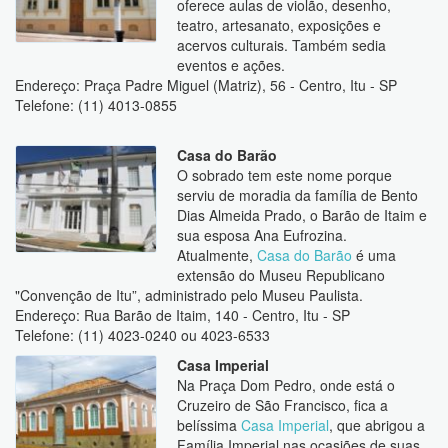
oferece aulas de violão, desenho,
teatro, artesanato, exposições e
acervos culturais. Também sedia
eventos e ações.
Endereço: Praça Padre Miguel (Matriz), 56 - Centro, Itu - SP
Telefone: (11) 4013-0855
Casa do Barão
O sobrado tem este nome porque
serviu de moradia da família de Bento
Dias Almeida Prado, o Barão de Itaim e
sua esposa Ana Eufrozina.
Atualmente,
Casa do Barão
é uma
extensão do Museu Republicano
"Convenção de Itu”, administrado pelo Museu Paulista.
Endereço: Rua Barão de Itaim, 140 - Centro, Itu - SP
Telefone: (11) 4023-0240 ou 4023-6533
Casa Imperial
Na Praça Dom Pedro, onde está o
Cruzeiro de São Francisco, fica a
belíssima
Casa Imperial
, que abrigou a
Família Imperial nas ocasiões de suas