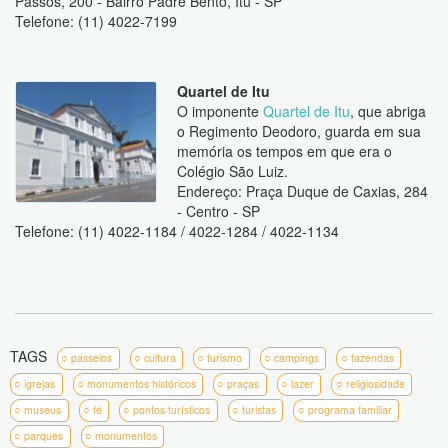
Passos, 200 - Bairro Padre Bento, Itu - SP
Telefone: (11) 4022-7199
Quartel de Itu
O imponente
Quartel de Itu
, que abriga
o Regimento Deodoro, guarda em sua
memória os tempos em que era o
Colégio São Luiz.
Endereço: Praça Duque de Caxias, 284
- Centro - SP
Telefone: (11) 4022-1184 / 4022-1284 / 4022-1134
TAGS
passeios
cultura
turismo
campings
fazendas
igrejas
monumentos históricos
praças
lazer
religiosidade
museus
fé
pontos turísticos
turistas
programa familiar
parques
monumentos