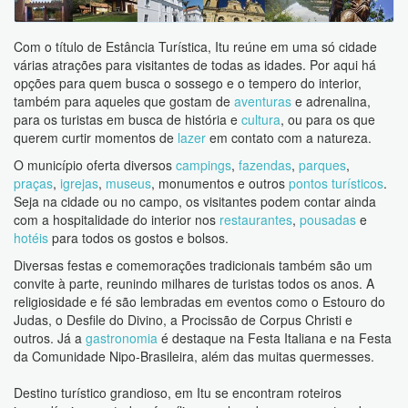
Com o título de Estância Turística, Itu reúne em uma só cidade
várias atrações para visitantes de todas as idades. Por aqui há
opções para quem busca o sossego e o tempero do interior,
também para aqueles que gostam de
aventuras
e adrenalina,
para os turistas em busca de história e
cultura
, ou para os que
querem curtir momentos de
lazer
em contato com a natureza.
O município oferta diversos
campings
,
fazendas
,
parques
,
praças
,
igrejas
,
museus
, monumentos e outros
pontos turísticos
.
Seja na cidade ou no campo, os visitantes podem contar ainda
com a hospitalidade do interior nos
restaurantes
,
pousadas
e
hotéis
para todos os gostos e bolsos.
Diversas festas e comemorações tradicionais também são um
convite à parte, reunindo milhares de turistas todos os anos. A
religiosidade e fé são lembradas em eventos como o Estouro do
Judas, o Desfile do Divino, a Procissão de Corpus Christi e
outros. Já a
gastronomia
é destaque na Festa Italiana e na Festa
da Comunidade Nipo-Brasileira, além das muitas quermesses.
Destino turístico grandioso, em Itu se encontram roteiros