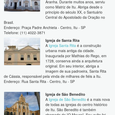
Aranha. Durante muitos anos, serviu
como Matriz de Itu. Abriga desde o
princípio do século XX, o Santuário
Central do Apostolado da Oração no
Brasil.
Endereço: Praça Padre Anchieta - Centro, Itu - SP
Telefone: (11) 4022-3871
Igreja de Santa Rita
A
Igreja Santa Rita
é a construção
urbana mais antiga da cidade.
Inaugurada por Mathias do Rego, em
1728, conserva ainda a arquitetura
original. Em seu interior, abriga a
imagem de sua padroeira, Santa Rita
de Cássia, responsável pela vinda de milhares de fiéis a Itu.
Endereço: Rua Santa Rita - Centro, Itu - SP
Igreja de São Benedito
A
Igreja de São Benedito
é a mais nova
de todas as igrejas do centro histórico
de Itu. São Benedito é também
chamado de "O Mouro". Seu culto foi