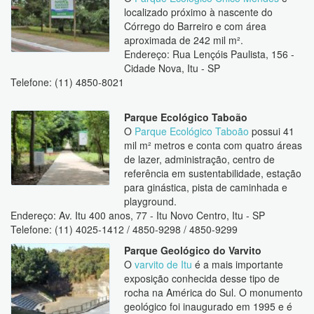
localizado próximo à nascente do
Córrego do Barreiro e com área
aproximada de 242 mil m².
Endereço: Rua Lençóis Paulista, 156 -
Cidade Nova, Itu - SP
Telefone: (11) 4850-8021
Parque Ecológico Taboão
O
Parque Ecológico Taboão
possui 41
mil m² metros e conta com quatro áreas
de lazer, administração, centro de
referência em sustentabilidade, estação
para ginástica, pista de caminhada e
playground.
Endereço: Av. Itu 400 anos, 77 - Itu Novo Centro, Itu - SP
Telefone: (11) 4025-1412 / 4850-9298 / 4850-9299
Parque Geológico do Varvito
O
varvito de Itu
é a mais importante
exposição conhecida desse tipo de
rocha na América do Sul. O monumento
geológico foi inaugurado em 1995 e é