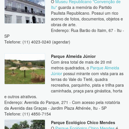
O
Museu Republicano "Convenção de
Itu"
guarda a memória do Partido
Paulista Republicano. Possui um rico
acervo de fotos, documentos, objetos e
obras de arte.
Endereço: Rua Barão do Itaim, 67 - Itu -
SP
Telefone: (11) 4023-0240 (agendar)
Parque Almeida Júnior
Com área total de mais de 20 mil
metros quadrados, o
Parque Almeida
Júnior
possui mirante com vista para as
terras do Vale do Tietê, quadra
recreativa, parquinho, pista e trilha para
caminhada, praça para ginástica, horta
e outros atrativos.
Endereço: Avenida do Parque, 271 - Com acesso pela rotatória
da Avenida das Graças - Jardim Plaza Athénée, Itu - SP
Telefone: (11) 4850-7154
Parque Ecológico Chico Mendes
O
Parque Ecológico Chico Mendes
é