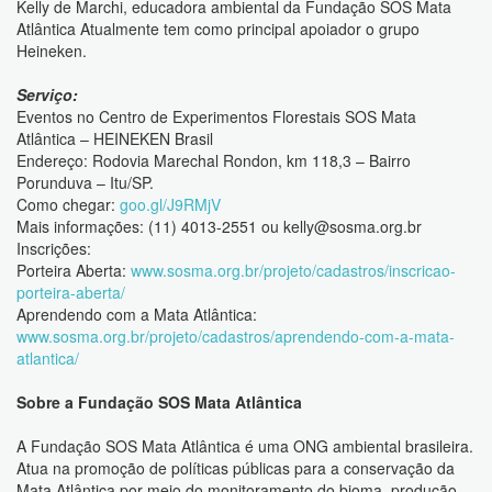
Kelly de Marchi, educadora ambiental da Fundação SOS Mata
Atlântica Atualmente tem como principal apoiador o grupo
Heineken.
Serviço:
Eventos no Centro de Experimentos Florestais SOS Mata
Atlântica – HEINEKEN Brasil
Endereço: Rodovia Marechal Rondon, km 118,3 – Bairro
Porunduva – Itu/SP.
Como chegar:
goo.gl/J9RMjV
Mais informações: (11) 4013-2551 ou
kelly@sosma.org.br
Inscrições:
Porteira Aberta:
www.sosma.org.br/projeto/cadastros/inscricao-
porteira-aberta/
Aprendendo com a Mata Atlântica:
www.sosma.org.br/projeto/cadastros/aprendendo-com-a-mata-
atlantica/
Sobre a Fundação SOS Mata Atlântica
A Fundação SOS Mata Atlântica é uma ONG ambiental brasileira.
Atua na promoção de políticas públicas para a conservação da
Mata Atlântica por meio do monitoramento do bioma, produção