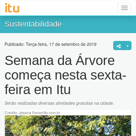
Toggl
naviga
Sustentabilidade
Publicado: Terça-feira, 17 de setembro de 2019
Semana da Árvore
começa nesta sexta-
feira em Itu
Serão realizadas diversas atividades gratuitas na cidade.
Crédito: Jéssica Ferrari/Itu.com.br