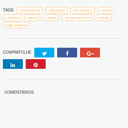
TAGS
meio ambiente
arborização
dia da árvore
árvores
natureza
oficinas
mudas
semana da árvore
plantios
ação ambiental
COMPARTILHE
COMENTÁRIOS