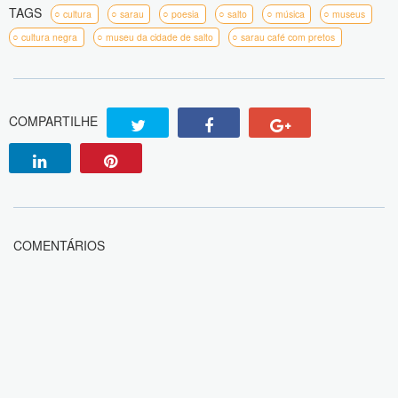
TAGS
cultura
sarau
poesia
salto
música
museus
cultura negra
museu da cidade de salto
sarau café com pretos
COMPARTILHE
COMENTÁRIOS