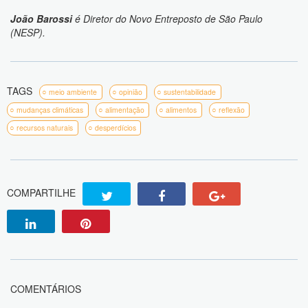
João Barossi
é Diretor do Novo Entreposto de São Paulo
(NESP).
TAGS
meio ambiente
opinião
sustentabilidade
mudanças climáticas
alimentação
alimentos
reflexão
recursos naturais
desperdícios
COMPARTILHE
COMENTÁRIOS