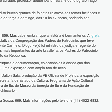
 curador, professor doutor Dalton Sala, e do fotógrafo Tiago
istribuição gratuita de folhetos relativos aos temas históricos e
ação de terça a domingo, das 10 às 17 horas, podendo ser
1859. Mas cabe lembrar que a história é bem anterior. A
Igreja
iciativa da Congregação dos Padres do Patrocínio, que teve
e Carmelo. Diogo Feijó foi ministro da justiça e regente do
 mais importantes da arte brasileira; os Padres do Patrocínio
ão da República.
pesquisa e documentação, colocando-os à disposição dos
tu: uma exposição com amplo raio de ação.
 Dalton Sala, produção da VB Oficina de Projetos, a exposição
ecretaria de Estado da Cultura, Programa de Ação Cultural
ra de Itu, do Museu da Energia de Itu e da Fundação de
chincariol.
la Souza, 669. Mais informações pelo telefone (11) 4022-6832,