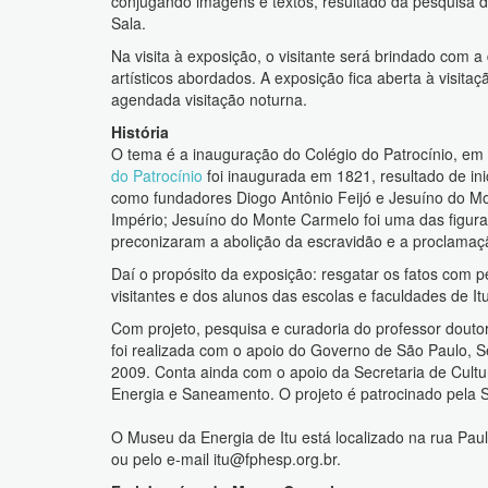
conjugando imagens e textos, resultado da pesquisa do
Sala.
Na visita à exposição, o visitante será brindado com a d
artísticos abordados. A exposição fica aberta à visit
agendada visitação noturna.
História
O tema é a inauguração do Colégio do Patrocínio, em 
do Patrocínio
foi inaugurada em 1821, resultado de in
como fundadores Diogo Antônio Feijó e Jesuíno do Mont
Império; Jesuíno do Monte Carmelo foi uma das figuras
preconizaram a abolição da escravidão e a proclamaç
Daí o propósito da exposição: resgatar os fatos com 
visitantes e dos alunos das escolas e faculdades de I
Com projeto, pesquisa e curadoria do professor doutor
foi realizada com o apoio do Governo de São Paulo, S
2009. Conta ainda com o apoio da Secretaria de Cultu
Energia e Saneamento. O projeto é patrocinado pela S
O Museu da Energia de Itu está localizado na rua Pau
ou pelo e-mail
itu@fphesp.org.br
.