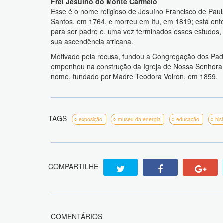
Frei Jesuíno do Monte Carmelo
Esse é o nome religioso de Jesuíno Francisco de Pau
Santos, em 1764, e morreu em Itu, em 1819; está enter
para ser padre e, uma vez terminados esses estudos,
sua ascendência africana.
Motivado pela recusa, fundou a Congregação dos Padr
empenhou na construção da Igreja de Nossa Senhora d
nome, fundado por Madre Teodora Voiron, em 1859.
TAGS
exposição
museu da energia
educação
his
COMPARTILHE
COMENTÁRIOS