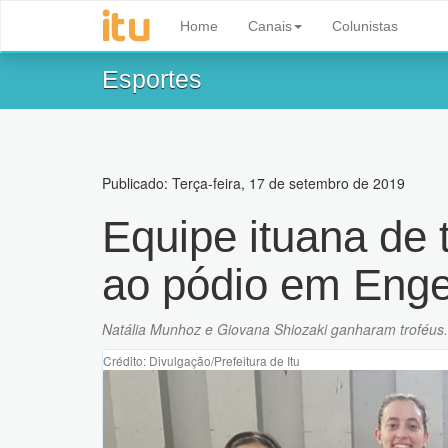
Home
Canais
Colunistas
Esportes
Publicado: Terça-feira, 17 de setembro de 2019
Equipe ituana de
ao pódio em Enge
Natália Munhoz e Giovana Shiozaki ganharam troféus.
Crédito: Divulgação/Prefeitura de Itu