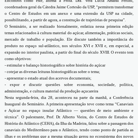
Encontros como este, afirma a Profa. Dra. Vera Lucia
Amaral Ferlini,
coordenadora geral da Cátedra Jaime Cortesão da USP, “permitem transformar
o Centro de Estudos em um anexo e uma extensão da USP na cidade,
possibilitando, a partir de agora, a construção de trajetórias de pesquisa”.
O Seminário, a ser realizado bienalmente, enfatiza nessa primeira edição
temas relacionados à cultura material do açúcar, alimentação, práticas sociais,
mercado de trabalho e população. Ele discute também a importância do
produto no espaço sul-atlântico, nos séculos XVI e XVII e, em especial, a
expansão no interior paulista, a partir do final do século XVIII.
O evento tem
como objetivos:
-
estimular o balanço historiográfico sobre história do açúcar
- cotejar as diversas leituras historiográficas sobre o tema;
- apresentar o estado atual dos acervos documentais;
- expor e discutir questões sobre economia, sociedade, política,
administração, e cultura material da produção açucareira
Nesta segunda-feira, dia 28, aconteceu na parte da manhã, a Conferência
Inaugural do Seminário. A primeira apresentação teve como tema “Canaviais
e Açúcar no espaço insular Atlântico — questões de meio ambiente e
técnica”. O palestrante, Prof. Dr. Alberto Vieira, do Centro de Estudos de
História do Atlântico (CEHA), da Ilha da Madeira, falou sobre a passagem dos
canaviais do Mediterrâneo para o Atlântico, tendo como ponto de partida as
ilhas e os problemas que a mesma situação gerou no ecossistema dos novos