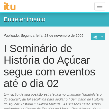
Toggl
naviga
Entretenimento
Publicado: Segunda-feira, 28 de novembro de 2005
I Seminário de
História do Açúcar
segue com eventos
até o dia 02
Em razão de sua posição estratégica no chamado "quadrilátero
do açúcar", Itu foi escolhida para sediar o I Seminário de História
do Açúcar: História e Cultura Material. As sessões estão sendo
realizadas no Centro de Estudos do Museu Republicano, de 28