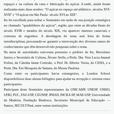
espaços e na cultura da cana e fabricação do açúcar. A tarde, ainda foram
realizadas mais duas sessões: “O açúcar no espaço sul-atlântico, séculos XVI-
XVII” e “O açúcar em São Paulo: século XVI ao XIX”.
Itu foi escolhida para sediar o Seminário em razão de sua posição estratégica
no chamado “quadrilátero do açúcar”, região, que entre as décadas finais do
século XVIII e meados do século XIX, viu aparecer imensos canaviais e
centenas de engenhos. A abordagem do tema será feita de forma
interdisciplinar, procurando-se garantir a intervenção dos diversos ramos do
conhecimento que têm desenvolvido pesquisas sobre o tema.
Na mesa de autoridades estiveram presentes o prefeito de Itu, Herculano
Junior, o Secretário de Cultura, Álvaro Stella, a Profa. Dra. Vera Lucia Amaral
Ferlini, da Cátedra Jaime Cortesão, o Prof. Dr. Alberto Vieira, do CEHA, e a
Profa. Dra. Eni Mesquita de Samara, do Museu Paulista.
Como entre os participantes havia estrangeiros, a
London School
disponibilizou duas alunas bilíngües para ajudar na recepção e orientar esses
participantes.
Participam deste Seminário representantes da UNICAMP, UNESP, UNISO,
UFRJ, PUC, FAU-USP, CEUNSP, IPHAN, INCRA-SP, MAE-USP, Universidade
da Madeira, Fundação Bradesco, Secretaria Municipal de Educação —
Santos, SECULT-Pará, entre outras instituições.