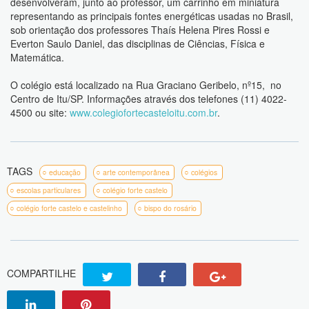
desenvolveram, junto ao professor, um carrinho em miniatura
representando as principais fontes energéticas usadas no Brasil,
sob orientação dos professores Thaís Helena Pires Rossi e
Everton Saulo Daniel, das disciplinas de Ciências, Física e
Matemática.
O colégio está localizado na Rua Graciano Geribelo, nº15, no
Centro de Itu/SP. Informações através dos telefones (11) 4022-
4500 ou site:
www.colegiofortecasteloitu.com.br
.
TAGS
educação
arte contemporânea
colégios
escolas particulares
colégio forte castelo
colégio forte castelo e castelinho
bispo do rosário
COMPARTILHE