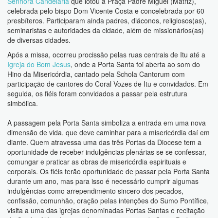
Senhora Candelária
que lotou a Praça Padre Miguel (Matriz),
celebrada pelo bispo Dom Vicente Costa e concelebrada por 60
presbíteros. Participaram ainda padres, diáconos, religiosos(as),
seminaristas e autoridades da cidade, além de missionários(as)
de diversas cidades.
Após a missa, ocorreu procissão pelas ruas centrais de Itu até a
Igreja do Bom Jesus
, onde a Porta Santa foi aberta ao som do
Hino da Misericórdia, cantado pela Schola Cantorum com
participação de cantores do Coral Vozes de Itu e convidados. Em
seguida, os fiéis foram convidados a passar pela estrutura
simbólica.
A passagem pela Porta Santa simboliza a entrada em uma nova
dimensão de vida, que deve caminhar para a misericórdia daí em
diante. Quem atravessa uma das três Portas da Diocese tem a
oportunidade de receber indulgências plenárias se se confessar,
comungar e praticar as obras de misericórdia espirituais e
corporais. Os fiéis terão oportunidade de passar pela Porta Santa
durante um ano, mas para isso é necessário cumprir algumas
indulgências como arrependimento sincero dos pecados,
confissão, comunhão, oração pelas intenções do Sumo Pontífice,
visita a uma das igrejas denominadas Portas Santas e recitação