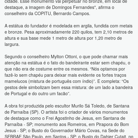
cidade. Esse monumento vai perpetuar no bronze, em local de
destaque, a imagem de Domingos Fernandes", afirma o
conselheiro da COPITU, Bernardo Campos.
A estátua do fundador é modelada em argila, fundida com metais
e bronze. Pesa aproximadamente 220 quilos, tem 2,10 metros de
altura e sua base mede 1 metro de altura por 1,20 metro de
largura.
Segundo o conselheiro Mylton Ottoni, o que pode chamar mais
atenção na estátua é o fato do bandeirante estar sem chapéu, o
que não era de costume entre os mesmos. “Nós optamos por
fazê-lo sem chapéu para deixar mais evidente os fortes traços
mamelucos (mistura de português com índio)”. E completa: “Os
gestos dele simbolizam bem essa mistura: de um lado a bandeira
de Portugal e do outro um facão”.
A obra foi produzida pelo escultor Murilo Sá Toledo, de Santana
de Parnaíba (SP). O artista foi o criador de vários monumentos
de destaque como o Frei Agostinho de Jesus, em Santana de
Parnaíba - SP; monumento aos Romeiros, em Pirapora do Bom
Jesus - SP; o Busto do Governador Mário Covas, na Sede do
SEBRAE São Paulo, em Santos - SP; o Busto do Dahier Cutait, no