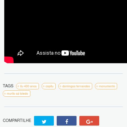
TAGS
itu 400 anos
copitu
domingos fernandes
monumento
murilo sá toledo
COMPARTILHE