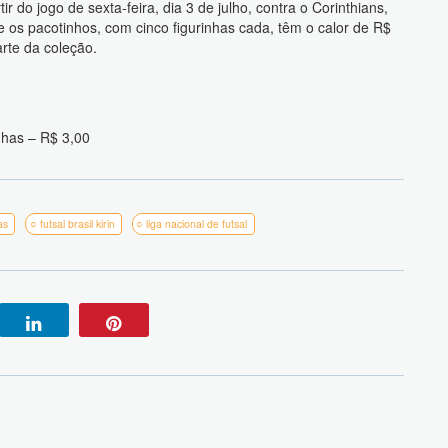
r do jogo de sexta-feira, dia 3 de julho, contra o Corinthians,
os pacotinhos, com cinco figurinhas cada, têm o calor de R$
rte da coleção.
nhas – R$ 3,00
as
futsal brasil kirin
liga nacional de futsal