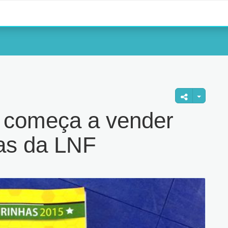
in começa a vender
has da LNF