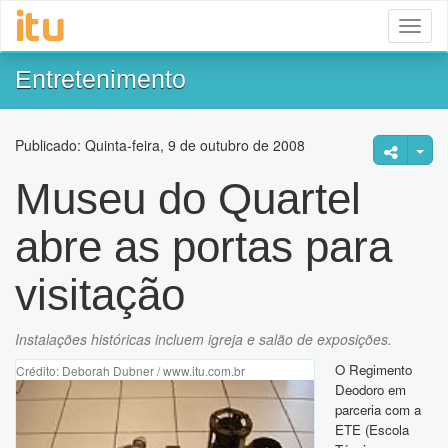
Toggl
naviga
Entretenimento
Publicado: Quinta-feira, 9 de outubro de 2008
Museu do Quartel
abre as portas para
visitação
Instalações históricas incluem igreja e salão de exposições.
O Regimento
Crédito: Deborah Dubner / www.itu.com.br
Deodoro em
parceria com a
ETE (Escola