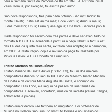
para a Semana Santa da Paróquia de Itu em 1876. A Antífona inicial
Zelus Domus, por exceção, foi escrita pelo autor.
São nove responsórios, três para cada noturno. São intitulados: In
monte Oliveti; Tristis est anima mea; Ecce vidimus; Amicus meus;
Judas mercator; Unus; Eram quase agnus; Una hora; Seniores populi.
Cada responsório foi escrito com três partes e deve ser executado no
formato A B C B. Foi acrescida à partitura a peça Christus factus est,
das Laudes da quinta feira santa, extraída para adaptação à cerimônia,
em 2003. A restauração, cópia e revisão da peça foi realizada por
Vinicius Gavioli e Luís Roberto de Francisco.
Tristão Mariano da Costa Júnior
Tristão Mariano da Costa Júnior (1880-1935), foi um dos maiores
compositores ituanos no século XX. Filho do Maestro Tristão Mariano
da Costa e da cantora Maria Augusta da Costa, e sobrinho do
compositor Elias Lobo, ele seguiu os passos da sua família de
compositores. Escreveu, sobretudo, música de seresta (valsas, tangos,
schottischs e polcas).
Tristão Júnior dedicou-se também ao magistério. Foi professor de
Música no Colégio São Luís, no Instituto Borges e no Ginásio do