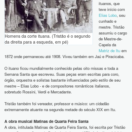
ituanos, que
teve início com
Elias Lobo
, seu
cunhado e
mestre. Tristão
assumiu o cargo
Homens da corte ituana. (Tristão é o segundo
de Mestre-de-
da direita para a esqueda, em pé)
Capela da
Matriz de Itu
em
1872 onde permaneceu até 1908. Viveu também em Jaú e Piracicaba.
O ituano ficou mundialmente conhecido pelas oito missas e toda a
Semana Santa que escreveu. Suas peças eram escritas para coro,
órgão, orquestra e solistas bastante influenciados pelo estilo de seu
mestre – Elias Lobo - e de compositores românticos italianos,
sobretudo Rossini, Verdi e Mercadante.
Tristão também foi vereador, professor e músico: um cidadão
extremamente atuante na segunda metade do século XIX em Itu.
A obra musical Matinas de Quarta Feira Santa
A obra, intitulada Matinas de Quarta Feira Santa, foi escrita por Tristão