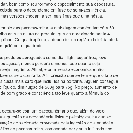
da", bem como seu formato e especialmente sua espessura.
cebida para o dependente em fase de semi-abstinência,
umas versões chegam a ser mais finas que uma hóstia.
xemplo das paçocas-rolha, a embalagem contém também 50
olha está na altura do produto, que de aproximadamente 4
plicou. Ou quadruplicou, a depender da região, da lei da oferta
or quilômetro quadrado.
s produtos apregoados como diet, light, sugar free, leve,
nos açúcar, menos gordura e menos tudo quanto seja
m seja magrinho. Afinal, é uma versão econômica e não
observa-se o contrário. A impressão que se tem é que o fato de
tos custa mais caro que incluí-los na porcaria. Alguém consegue
so líquido, diminuição de 500g para 75g. No preço, aumento de
de bom grado e consciência tão leve quanto a fórmula do
, depara-se com um paçocainômano que, além do vício,
a a questão da dependência física e psicológica, há que se
sensação de saciedade provocada pela ingestão de amendoim.
fico de paçocas-rolha, comandado por gente infiltrada nas