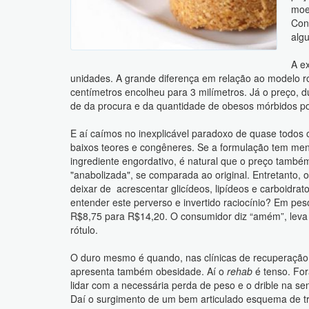
moe
Con
alg
A e
unidades. A grande diferença em relação ao modelo r
centímetros encolheu para 3 milímetros. Já o preço, du
de da procura e da quantidade de obesos mórbidos p
E aí caímos no inexplicável paradoxo de quase todos o
baixos teores e congêneres. Se a formulação tem me
ingrediente engordativo, é natural que o preço també
"anabolizada", se comparada ao original. Entretanto, 
deixar de acrescentar glicídeos, lipídeos e carboidra
entender este perverso e invertido raciocínio? Em pe
R$8,75 para R$14,20. O consumidor diz “amém”, leva 
rótulo.
O duro mesmo é quando, nas clínicas de recuperação
apresenta também obesidade. Aí o
rehab
é tenso. For
lidar com a necessária perda de peso e o drible na 
Daí o surgimento de um bem articulado esquema de trá