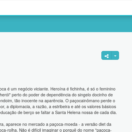
ca é um negócio viciante. Heroína é fichinha, é só o feminino
"herói" perto do poder de dependência do singelo docinho de
ndoim, tão inocente na aparência. O paçocainômano perde o
r, a diplomacia, a razão, a estribeira e até os valores básicos
educação de berço se faltar a Santa Helena nossa de cada dia.
ra, aparece no mercado a paçoca-moeda - a versão diet da
oca-rolha. Não é difícil imaginar o porquê do nome "paçoca-