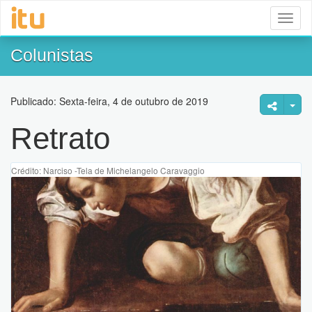
Toggl
naviga
Colunistas
Publicado: Sexta-feira, 4 de outubro de 2019
Retrato
Crédito: Narciso -Tela de Michelangelo Caravaggio